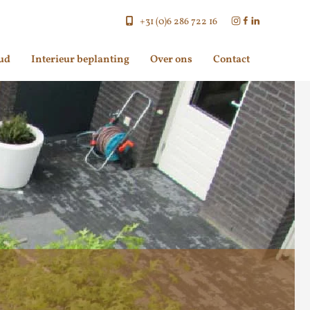
+31 (0)6 286 722 16
ud
Interieur beplanting
Over ons
Contact